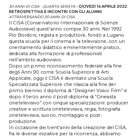
30 ANNI DI CISA - QUARTA SERATA
 - GIOVEDÌ 14 APRILE 2022
RETROSPETTIVA E INCONTRI CON GLI ALUMNI
ATTRAVERSANDO 30 ANNI DI CISA
Il CISA (Conservatorio Internazionale di Scienze 
Audiovisive) quest’anno compie 30 anni. Nel 1992 
Pio Bordoni, regista e produttore, fondò a Lugano 
questa scuola per il cinema e la televisione, con un 
orientamento didattico eminentemente pratico, 
dedicata alla formazione di professionisti 
nell’ambito audiovisivo.
Dopo un primo riconoscimento federale alla fine 
degli Anni 90 come Scuola Superiore di Arti 
Applicate, oggi il CISA è diventato una Scuola 
Specializzata Superiore che rilascia alla fine del 
primo biennio il diploma di “Designer Visivo Film” e 
dopo il terzo anno il post-diploma di “Cineasta 
cinetelevisivo” con cinque specializzazioni: producer 
creative e scrittura cinetelevisiva, regia, fotografia 
cinetelevisiva, suono, montaggio e post-
produzione.
In occasione dei trent’anni della creazione del CISA, 
fra le diverse iniziative per la ricorrenza, abbiamo 